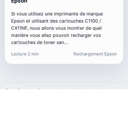
Epson
Si vous utilisez une imprimante de marque
Epson et utilisant des cartouches C1100 /
CX11NF, nous allons vous montrer de quel
manière vous allez pouvoir recharger vos
cartouches de toner san…
Lecture 2 min
Rechargement Epson
TonerRecharge.fr propose des guides de recharge toner,
des gestes pas à pas et des repères concrets pour mieux
entretenir son matériel laser.
© 2026 Copyright TonerRecharge.fr —
Encros.fr
| Website by
IT
ai
B
.fr