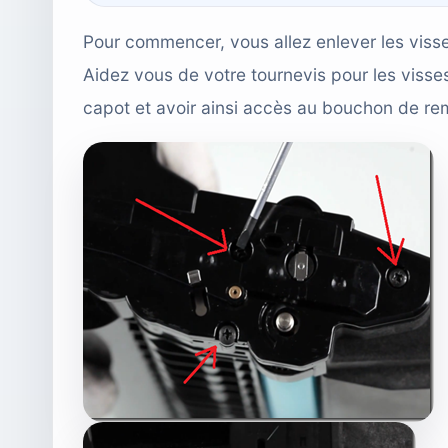
Pour commencer, vous allez enlever les visse
Aidez vous de votre tournevis pour les visses
capot et avoir ainsi accès au bouchon de re