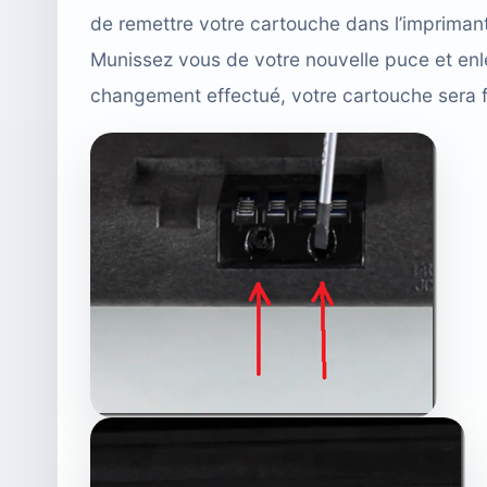
de remettre votre cartouche dans l’impriman
Munissez vous de votre nouvelle puce et enle
changement effectué, votre cartouche sera f