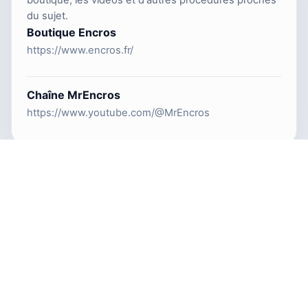
boutique, les vidéos et d'autres procédures proches
du sujet.
Boutique Encros
https://www.encros.fr/
Chaîne MrEncros
https://www.youtube.com/@MrEncros
TonerRecharge.fr propose des guides de recharge toner,
des gestes pas à pas et des repères concrets pour mieux
entretenir son matériel laser.
© 2026 Copyright TonerRecharge.fr —
Encros.fr
| Website by
IT
ai
B
.fr
Accueil
Catégories
Recherche
RSS