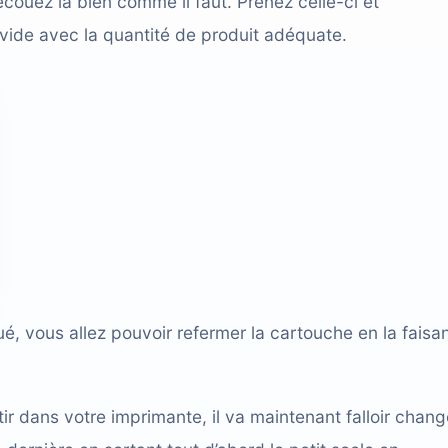
couez là bien comme il faut. Prenez celle-ci et
vide avec la quantité de produit adéquate.
ué, vous allez pouvoir refermer la cartouche en la faisa
r dans votre imprimante, il va maintenant falloir chang