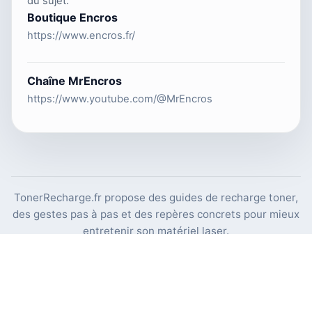
du sujet.
Boutique Encros
https://www.encros.fr/
Chaîne MrEncros
https://www.youtube.com/@MrEncros
TonerRecharge.fr propose des guides de recharge toner,
des gestes pas à pas et des repères concrets pour mieux
entretenir son matériel laser.
© 2026 Copyright TonerRecharge.fr —
Encros.fr
| Website by
IT
ai
B
.fr
Accueil
Catégories
Recherche
RSS