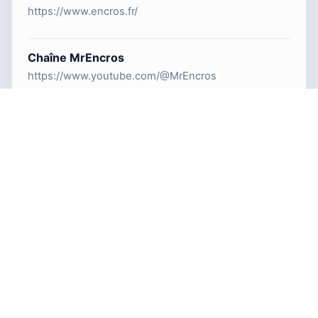
https://www.encros.fr/
Chaîne MrEncros
https://www.youtube.com/@MrEncros
TonerRecharge.fr propose des guides de recharge toner,
des gestes pas à pas et des repères concrets pour mieux
entretenir son matériel laser.
© 2026 Copyright TonerRecharge.fr —
Encros.fr
| Website by
IT
ai
B
.fr
Accueil
Catégories
Recherche
RSS