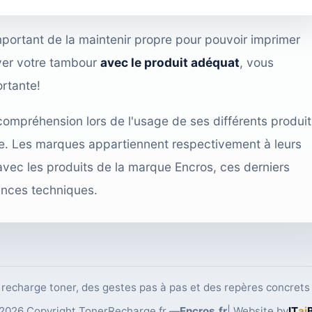
important de la maintenir propre pour pouvoir imprimer
yer votre tambour
avec le produit adéquat
, vous
ortante!
compréhension lors de l'usage de ses différents produit
cace. Les marques appartiennent respectivement à leurs
avec les produits de la marque Encros, ces derniers
ences techniques.
echarge toner, des gestes pas à pas et des repères concrets 
2026 Copyright TonerRecharge.fr —
Encros.fr
| Website by
IT
ai