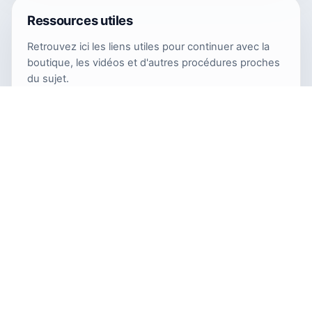
Ressources utiles
Retrouvez ici les liens utiles pour continuer avec la
boutique, les vidéos et d'autres procédures proches
du sujet.
Boutique Encros
https://www.encros.fr/
Chaîne MrEncros
https://www.youtube.com/@MrEncros
TonerRecharge.fr propose des guides de recharge toner,
des gestes pas à pas et des repères concrets pour mieux
entretenir son matériel laser.