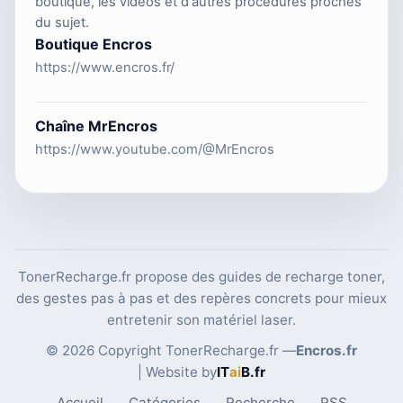
boutique, les vidéos et d'autres procédures proches
du sujet.
Boutique Encros
https://www.encros.fr/
Chaîne MrEncros
https://www.youtube.com/@MrEncros
TonerRecharge.fr propose des guides de recharge toner,
des gestes pas à pas et des repères concrets pour mieux
entretenir son matériel laser.
© 2026 Copyright TonerRecharge.fr —
Encros.fr
| Website by
IT
ai
B
.fr
Accueil
Catégories
Recherche
RSS